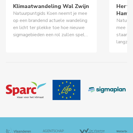
Klimaatwandeling Wal Zwijn
Herfst
Hamm
Natuurpuntgids Koen neemt je mee
op een brandend actuele wandeling
Natuurp
en licht ter plekke toe hoe nieuwe
mee op 
sigmagebieden een rol zullen spelen
staan st
in de strijd tegen
langzaa
klimaatsopwarming. Gewone
Een laa
wandelschoenen volstaan. Afstand
voor kinder
ongeveer 5 km. PRAKTISCH
wandels
WANNEER: Zaterdag 29 november
ongeveer 4 k
2025 – 14.00 u.WAAR: Vissershof,
WANNEE
Kastel, Stuyfbergen 6, 9220
septem
HammeINFO: Natuurpunt
Infopun
HammeI