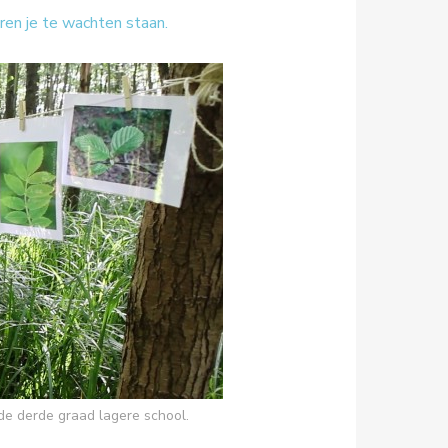
ren je te wachten staan.
e derde graad lagere school.