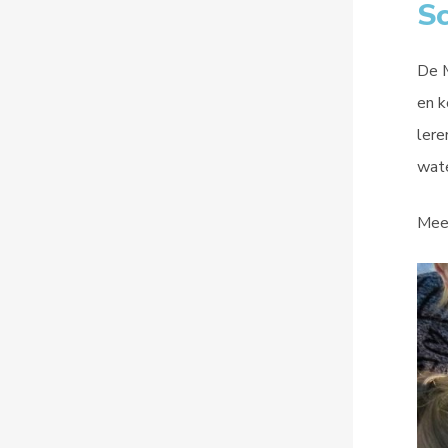
Sc
De M
en k
lere
wate
Meer