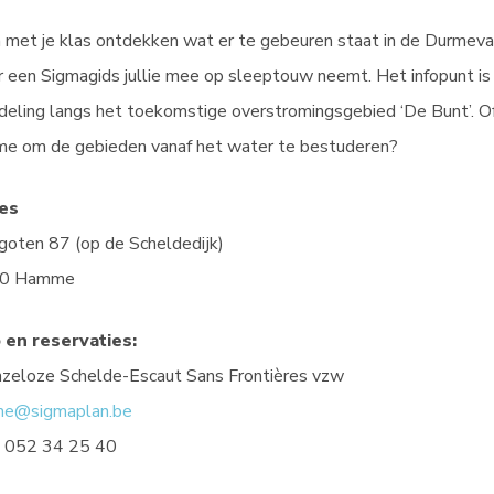
met je klas ontdekken wat er te gebeuren staat in de Durmevall
 een Sigmagids jullie mee op sleeptouw neemt. Het infopunt is 
eling langs het toekomstige overstromingsgebied ‘De Bunt’. Of
me om de gebieden vanaf het water te bestuderen?
es
goten 87 (op de Scheldedijk)
0 Hamme
o en reservaties:
zeloze Schelde-Escaut Sans Frontières vzw
me@sigmaplan.be
: 052 34 25 40