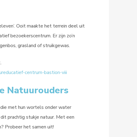
leven’. Ooit maakte het terrein deel uit
tief bezoekerscentrum. Er zijn zo’n
lgenbos, grasland of struikgewas.
.
educatief-centrum-bastion-viii
se Natuurouders
n die met hun wortels onder water
dit prachtig stukje natuur. Met een
? Probeer het samen uit!