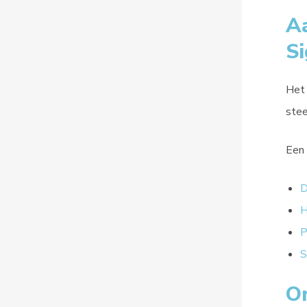
Aa
S
Het 
stee
Een 
D
H
P
S
O