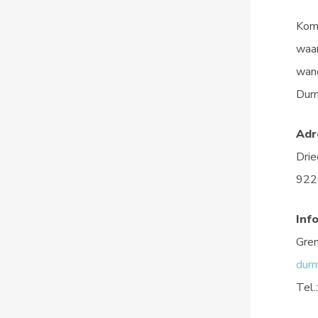
Kom 
waar
wand
Dur
Adr
Drie
922
Inf
Gren
dur
Tel.