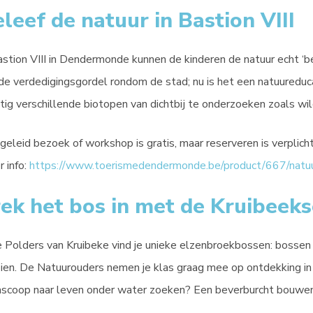
leef de natuur in Bastion VIII
astion VIII in Dendermonde kunnen de kinderen de natuur echt ‘be
de verdedigingsgordel rondom de stad; nu is het een natuureduca
tig verschillende biotopen van dichtbij te onderzoeken zoals wi
geleid bezoek of workshop is gratis, maar reserveren is verplicht
 info:
https://www.toerismedendermonde.be/product/667/natuur
ek het bos in met de Kruibeek
e Polders van Kruibeke vind je unieke elzenbroekbossen: bosse
ien. De Natuurouders nemen je klas graag mee op ontdekking in 
scoop naar leven onder water zoeken? Een beverburcht bouwen