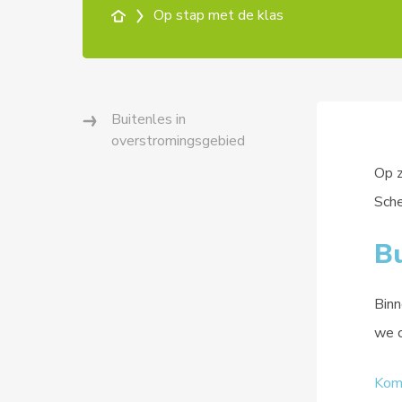
Op stap met de klas
Buitenles in
overstromingsgebied
Op z
Sche
Bu
Binn
we o
Kom 