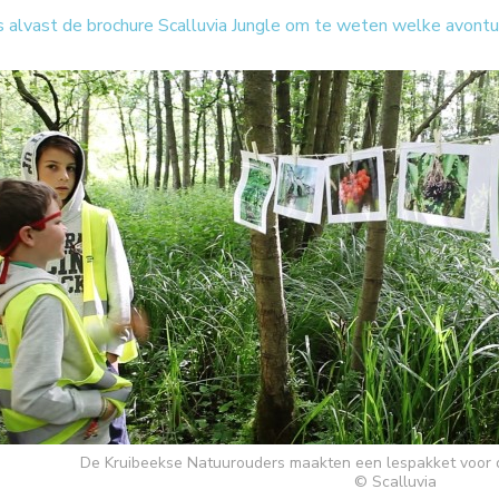
 alvast de brochure Scalluvia Jungle om te weten welke avontu
De Kruibeekse Natuurouders maakten een lespakket voor d
© Scalluvia