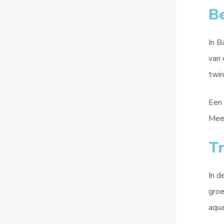
Be
In B
van 
twin
Een 
Meer
Tr
In d
groe
aqua