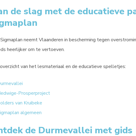
n de slag met de educatieve p
igmaplan
Sigmaplan neemt Vlaanderen in bescherming tegen overstrominge
ds heerlijker om te vertoeven.
overzicht van het lesmateriaal en de educatieve spelletjes:
urmevallei
edwige-Prosperproject
olders van Kruibeke
igmaplan algemeen
ntdek de Durmevallei met gids