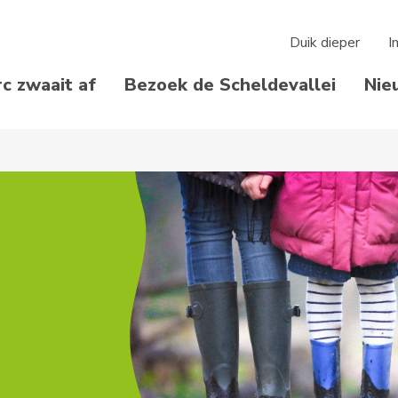
Duik dieper
I
rc zwaait af
Bezoek de Scheldevallei
Nie