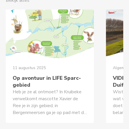
Bekijk alles
11 augustus 2025
Algemee
Op avontuur in LIFE Sparc-
VIDEO
gebied
Duifk
Heb je ze al ontmoet? In Kruibeke
Wist je 
verwelkomt mascotte Xavier de
wat vog
Ree je in zijn gebied, in
doet na
Bergenmeersen ga je op pad met de
belangr
driedoornige stekelbaars. En
verschi
binnenkort kun je ook in de LIFE
volgden