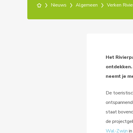
Nieuws
Algemeen
Het Rivierp
ontdekken.
neemt je m
De toeristis
ontspannende
staat bovend
de projectge
Wal-Zwijn
in