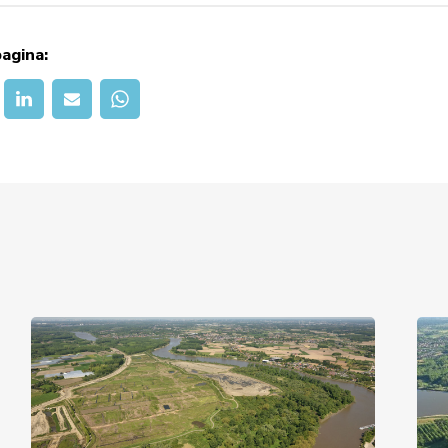
agina: