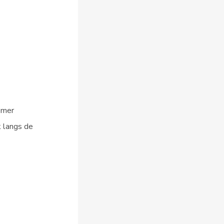
emer
k langs de