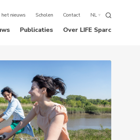
n het nieuws
Scholen
Contact
NL
▾
uws
Publicaties
Over LIFE Sparc