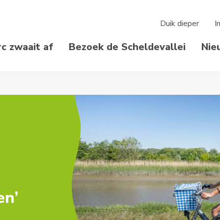
Duik dieper
I
rc zwaait af
Bezoek de Scheldevallei
Nie
en’