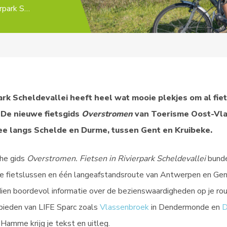
Verken Rivierpark Scheldevallei met de fietsgids ‘Overstromen’
ark Scheldevallei heeft heel wat mooie plekjes om al fie
 De nieuwe fietsgids
Overstromen
van Toerisme Oost-Vl
ee langs Schelde en Durme, tussen Gent en Kruibeke.
che gids
Overstromen. Fietsen in Rivierpark Scheldevallei
bund
 fietslussen en één langeafstandsroute van Antwerpen en Gen
ien boordevol informatie over de bezienswaardigheden op je ro
bieden van LIFE Sparc zoals
Vlassenbroek
in Dendermonde en
D
 Hamme krijg je tekst en uitleg.