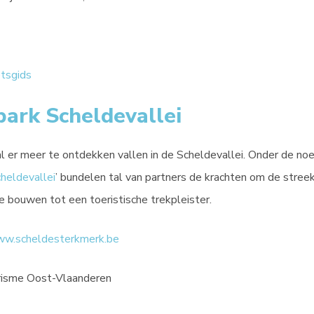
etsgids
park Scheldevallei
zal er meer te ontdekken vallen in de Scheldevallei. Onder de no
cheldevallei
’ bundelen tal van partners de krachten om de stree
e bouwen tot een toeristische trekpleister.
w.scheldesterkmerk.be
risme Oost-Vlaanderen