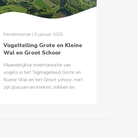
Dendermonde | 6 januari 2025
Vogeltelling Grote en Kleine
Wal en Groot Schoor
Maandelijkse inventarisatie van
vogels in het Sigmagebied Grote en
Kleine Wal en het Groot schoor, met
zijn plassen en kreken, slikken en
schorren, riet en struweel.
Meebrengen: verrekijker en/of
telescoop, aangepaste (WARME)
kledij en schoeisel. Vertrek om
13u30 stipt met veeroverzet in
Baasrode, of aan de overzijde in