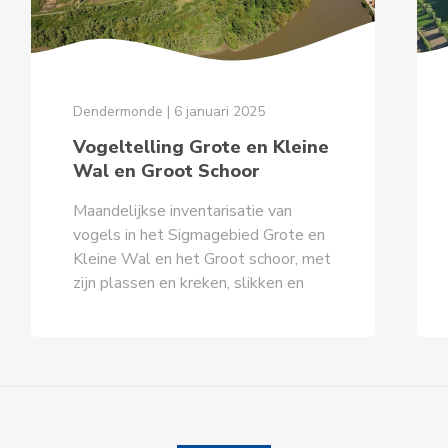
Dendermonde | 6 januari 2025
Vogeltelling Grote en Kleine
Wal en Groot Schoor
Maandelijkse inventarisatie van
vogels in het Sigmagebied Grote en
Kleine Wal en het Groot schoor, met
zijn plassen en kreken, slikken en
schorren, riet en struweel.
Meebrengen: verrekijker en/of
telescoop, aangepaste (WARME)
kledij en schoeisel. Vertrek om
13u30 stipt met veeroverzet in
Baasrode, of aan de overzijde in