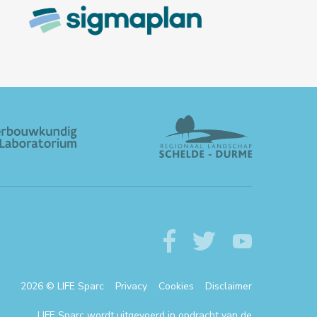
Kastel (13u35). PRAKTISCH
WANNEER: Zaterdag 4 januari
2025, 13.30...
2026 © LIFE Sparc
Privacy
Cookies
Disclaimer
LIFE Sparc wordt uitgevoerd in opdracht van de