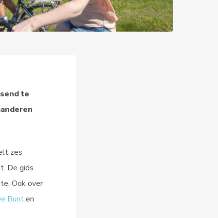
tsend te
aanderen
elt zes
t. De gids
ute. Ook over
e Bunt
en