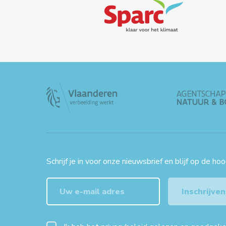
Kastel (13u35). PRAKTISCH
WANNEER: Zaterdag 1 maart
2025, 13.30 u...
Schrijf je in voor onze nieuwsbrief en blijf op de ho
Inschrijven