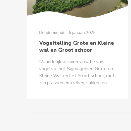
Dendermonde | 6 januari 2025
Vogeltelling Grote en Kleine
wal en Groot schoor
Maandelijkse inventarisatie van
vogels in het Sigmagebied Grote en
Kleine Wal en het Groot schoor, met
zijn plassen en kreken, slikken en
schorren, riet en struweel.
Meebrengen: verrekijker en/of
telescoop, aangepaste (WARME)
kledij en schoeisel. Vertrek om
13u30 stipt met veeroverzet in
Baasrode, of aan de overzijde in