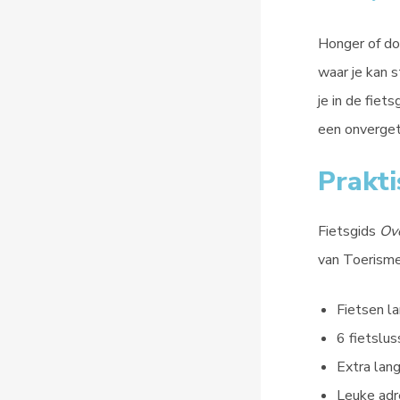
Honger of do
waar je kan s
je in de fie
een onvergete
Prakti
Fietsgids
Ove
van Toerism
Fietsen l
6 fietslu
Extra lan
Leuke adr