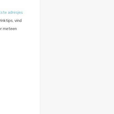
kste adresjes
inktips, vind
 er meteen