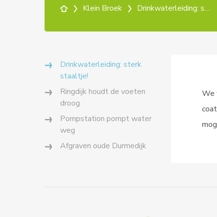
Klein Broek
Drinkwaterleiding: sterk staaltje!
Drinkwaterleiding: sterk
staaltje!
Ringdijk houdt de voeten
We v
droog
coat
Pompstation pompt water
moge
weg
Afgraven oude Durmedijk