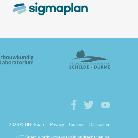
2026 © LIFE Sparc
Privacy
Cookies
Disclaimer
LIFE Sparc wordt uitgevoerd in opdracht van de