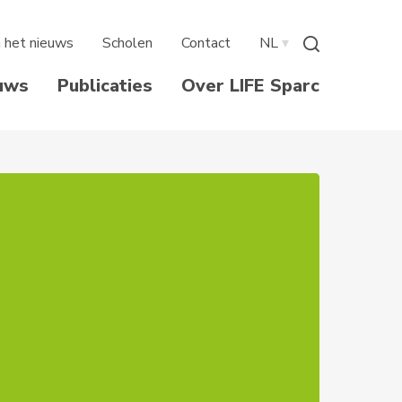
n het nieuws
Scholen
Contact
NL
▾
uws
Publicaties
Over LIFE Sparc