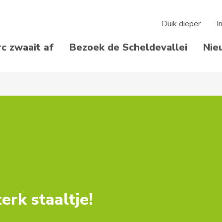
Duik dieper
I
rc zwaait af
Bezoek de Scheldevallei
Nie
erk staaltje!